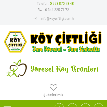
Telefon:
0 553 870 78 48
0 344 225 71 72
info@koyciftligi.com.tr
Şubelerimiz