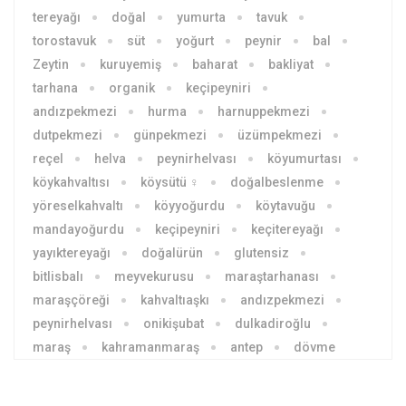
tereyağı
doğal
yumurta
tavuk
torostavuk
süt
yoğurt
peynir
bal
Zeytin
kuruyemiş
baharat
bakliyat
tarhana
organik
keçipeyniri
andızpekmezi
hurma
harnuppekmezi
dutpekmezi
günpekmezi
üzümpekmezi
reçel
helva
peynirhelvası
köyumurtası
köykahvaltısı
köysütü ♀
doğalbeslenme
yöreselkahvaltı
köyyoğurdu
köytavuğu
mandayoğurdu
keçipeyniri
keçitereyağı
yayıktereyağı
doğalürün
glutensiz
bitlisbalı
meyvekurusu
maraştarhanası
maraşçöreği
kahvaltıaşkı
andızpekmezi
peynirhelvası
onikişubat
dulkadiroğlu
maraş
kahramanmaraş
antep
dövme