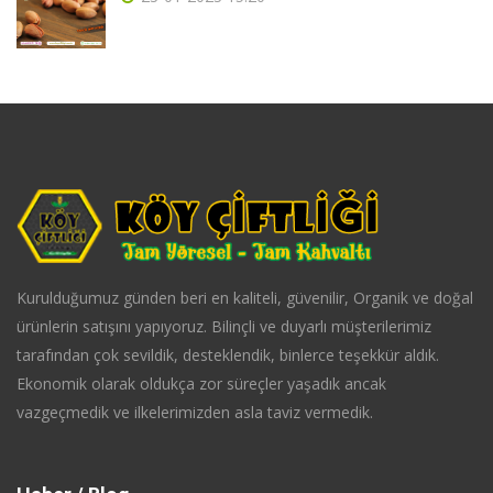
Kurulduğumuz günden beri en kaliteli, güvenilir, Organik ve doğal
ürünlerin satışını yapıyoruz. Bilinçli ve duyarlı müşterilerimiz
tarafından çok sevildik, desteklendik, binlerce teşekkür aldık.
Ekonomik olarak oldukça zor süreçler yaşadık ancak
vazgeçmedik ve ilkelerimizden asla taviz vermedik.