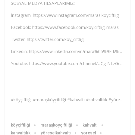
SOSYAL MEDYA HESAPLARIMIZ:
İnstagram: https://www.instagram.com/maras.koyciftligi
Facebook: https://www.facebook.com/koy.ciftligi.maras
Twitter: https://twitter.com/koy_ciftligi
Linkedin: https://www.linkedin.com/in/mara%C5%9F-k%C3%B6y-%C3%A7iftli%C4%9Fi
Youtube: https://www.youtube.com/channel/UCg-NLzGcJiG8uycxYwwqVKg
#köyçiftliği #maraşköyçiftliği #kahvaltı #kahvaltılık #yöreselkahvaltı #yöresel #tereyağı #doğal #yumurta #tavuk #süt #yoğurt #peynir #bal #Zeytin #kuruyemiş #baharat #bakliyat #tarhana #organik #köyyumurtası #köytavuğu #keçipeyniri #maraş
köyçiftliği
maraşköyçiftliği
kahvaltı
kahvaltılık
yöreselkahvaltı
yöresel