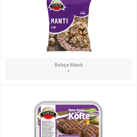
Bohça Mantı
-