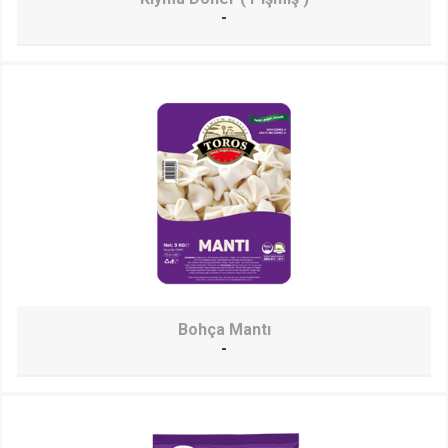
-
Bohça Mantı
-