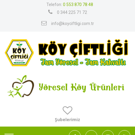
Telefon:
0 553 870 78 48
0 344 225 71 72
info@koyciftligi.com.tr
Şubelerimiz