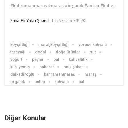
#kahramanmaraş
#maraş
#organik
#antep
#kahvaltı
#ba
Sana En Yakın Şube:
https://kisa.link/Pq9X
köyçiftliği
maraşköyçiftliği
yöreselkahvaltı
tereyağı
doğal
doğalürünler
süt
yoğurt
peynir
bal
kahvaltılık
kuruyemiş
baharat
onikişubat
dulkadiroğlu
kahramanmaraş
maraş
organik
antep
kahvaltı
bal
Diğer Konular