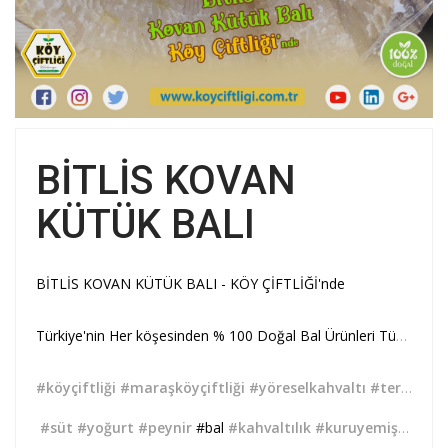
BİTLİS KOVAN
KÜTÜK BALI
BİTLİS KOVAN KÜTÜK BALI - KÖY ÇİFTLİĞİ'nde
Türkiye'nin Her köşesinden % 100 Doğal Bal Ürünleri Tüm Şubelerimizde.
#köyçiftliği
#maraşköyçiftliği
#yöreselkahvaltı
#tereyağı
#süt
#yoğurt
#peynir
#bal
#kahvaltılık
#kuruyemiş
#baha