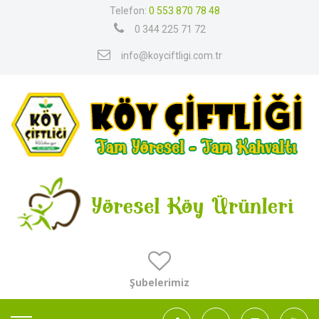
Telefon:
0 553 870 78 48
0 344 225 71 72
info@koyciftligi.com.tr
Şubelerimiz