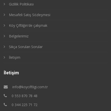
Gizlilik Politikası
Mesafeli Satış Sözleşmesi
Köy Çiftliğin'de çalışmak
Belgelerimiz
Sıkça Sorulan Sorular
İletişim
İletişim
info@koyciftligi.com.tr
0 553 870 78 48
0 344 225 71 72