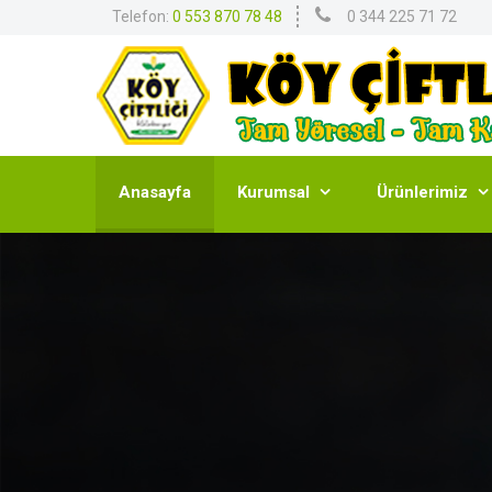
Telefon:
0 553 870 78 48
0 344 225 71 72
Anasayfa
Kurumsal
Ürünlerimiz

