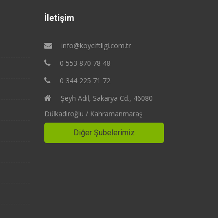
İletişim
info@koyciftligi.com.tr
0 553 870 78 48
0 344 225 71 72
Şeyh Adil, Sakarya Cd., 46080
Dülkadiroğlu / Kahramanmaraş
Diğer Şubelerimiz