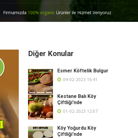
Firmamızda
100% organic
Ürünler ile Hizmet Veriyoruz
Diğer Konular
Esmer Köftelik Bulgur
04-02-2023 16:41
Kestane Balı Köy
Çiftliği'nde
01-02-2023 12:07
Köy Yoğurdu Köy
Çiftliği'nde