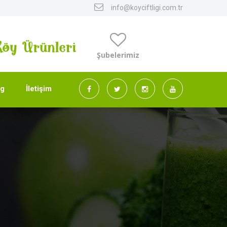
info@koyciftligi.com.tr
Şubelerimiz
og
İletişim