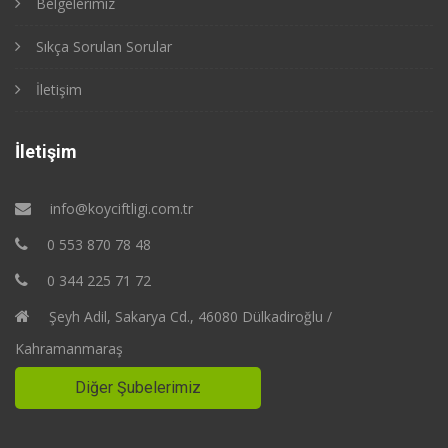
Belgelerimiz
Sıkça Sorulan Sorular
İletişim
İletişim
info@koyciftligi.com.tr
0 553 870 78 48
0 344 225 71 72
Şeyh Adil, Sakarya Cd., 46080 Dülkadiroğlu /
Kahramanmaraş
Diğer Şubelerimiz