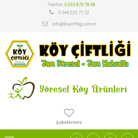
Telefon:
0 553 870 78 48
0 344 225 71 72
info@koyciftligi.com.tr
Şubelerimiz