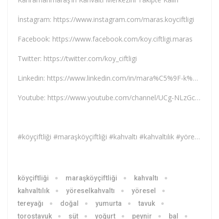
İnstagram: https://www.instagram.com/maras.koyciftligi
Facebook: https://www.facebook.com/koy.ciftligi.maras
Twitter: https://twitter.com/koy_ciftligi
Linkedin: https://www.linkedin.com/in/mara%C5%9F-k%C3%B6y-%C3%A7iftli%C4%9Fi
Youtube: https://www.youtube.com/channel/UCg-NLzGcJiG8uycxYwwqVKg
#köyçiftliği #maraşköyçiftliği #kahvaltı #kahvaltılık #yöreselkahvaltı #yöresel #tereyağı #doğal #yumurta #tavuk #süt #yoğurt #peynir #bal #Zeytin #kuruyemiş #baharat #bakliyat #tarhana #organik #köyyumurtası #köytavuğu #keçipeyniri #maraş #kahramanmaraş #ezinepeyniri
köyçiftliği
maraşköyçiftliği
kahvaltı
kahvaltılık
yöreselkahvaltı
yöresel
tereyağı
doğal
yumurta
tavuk
torostavuk
süt
yoğurt
peynir
bal