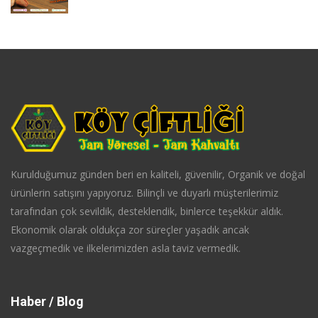
Kurulduğumuz günden beri en kaliteli, güvenilir, Organik ve doğal
ürünlerin satışını yapıyoruz. Bilinçli ve duyarlı müşterilerimiz
tarafından çok sevildik, desteklendik, binlerce teşekkür aldık.
Ekonomik olarak oldukça zor süreçler yaşadık ancak
vazgeçmedik ve ilkelerimizden asla taviz vermedik.
Haber / Blog