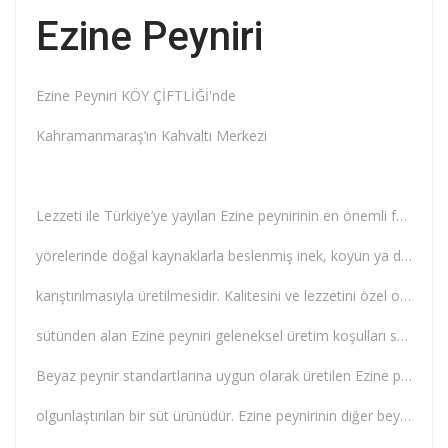
Ezine Peyniri
Ezine Peyniri KÖY ÇİFTLİĞİ'nde
Kahramanmaraş’ın Kahvaltı Merkezi
Lezzeti ile Türkiye’ye yayılan Ezine peynirinin en önemli farkı, yalnızca Kaz Dağları’nın belirli
yörelerinde doğal kaynaklarla beslenmiş inek, koyun ya da keçilerden elde edilen sütlerin
karıştırılmasıyla üretilmesidir. Kalitesini ve lezzetini özel olarak yetiştirilen hayvanların
sütünden alan Ezine peyniri geleneksel üretim koşulları sayesinde halen orijinal lezzetini korumaktadır.
Beyaz peynir standartlarına uygun olarak üretilen Ezine peyniri; tam yağlı, salamura edilerek
olgunlaştırılan bir süt ürünüdür. Ezine peynirinin diğer beyaz peynirlerden en büyük farkı,