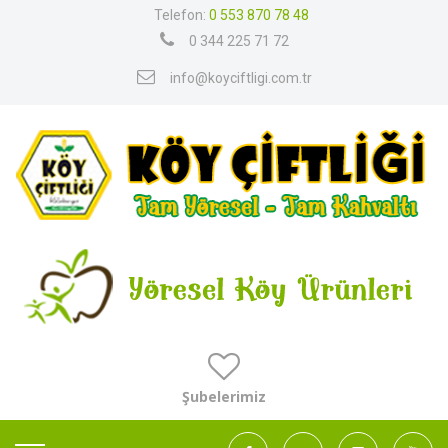
Telefon:
0 553 870 78 48
0 344 225 71 72
info@koyciftligi.com.tr
Şubelerimiz