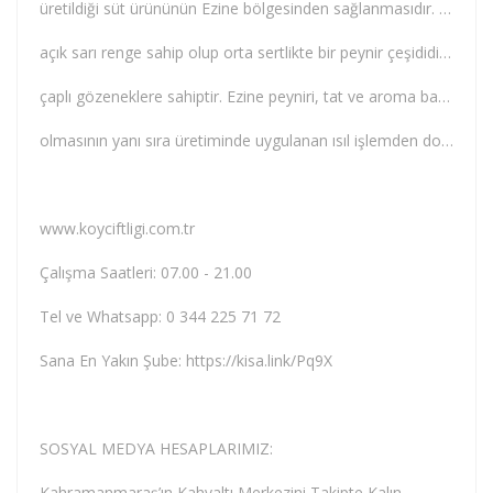
üretildiği süt ürününün Ezine bölgesinden sağlanmasıdır. Görünüş ve yapı itibariyle beyaza yakın
açık sarı renge sahip olup orta sertlikte bir peynir çeşididir. Ezine peyniri, aynı zamanda küçük
çaplı gözeneklere sahiptir. Ezine peyniri, tat ve aroma bakımından ise hafif krema tadına sahip
olmasının yanı sıra üretiminde uygulanan ısıl işlemden dolayı pişmiş süt aromasını hissedeceğiniz bir peynirdir.
www.koyciftligi.com.tr
Çalışma Saatleri: 07.00 - 21.00
Tel ve Whatsapp: 0 344 225 71 72
Sana En Yakın Şube: https://kisa.link/Pq9X
SOSYAL MEDYA HESAPLARIMIZ:
Kahramanmaraş’ın Kahvaltı Merkezini Takipte Kalın