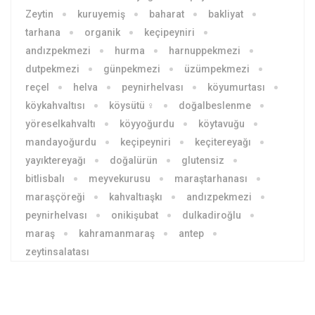
Zeytin
kuruyemiş
baharat
bakliyat
tarhana
organik
keçipeyniri
andızpekmezi
hurma
harnuppekmezi
dutpekmezi
günpekmezi
üzümpekmezi
reçel
helva
peynirhelvası
köyumurtası
köykahvaltısı
köysütü ♀
doğalbeslenme
yöreselkahvaltı
köyyoğurdu
köytavuğu
mandayoğurdu
keçipeyniri
keçitereyağı
yayıktereyağı
doğalürün
glutensiz
bitlisbalı
meyvekurusu
maraştarhanası
maraşçöreği
kahvaltıaşkı
andızpekmezi
peynirhelvası
onikişubat
dulkadiroğlu
maraş
kahramanmaraş
antep
zeytinsalatası