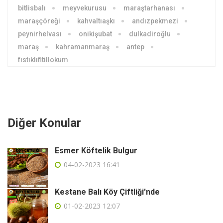
bitlisbalı
meyvekurusu
maraştarhanası
maraşçöreği
kahvaltıaşkı
andızpekmezi
peynirhelvası
onikişubat
dulkadiroğlu
maraş
kahramanmaraş
antep
fıstıklıfitillokum
Diğer Konular
Esmer Köftelik Bulgur
04-02-2023 16:41
Kestane Balı Köy Çiftliği'nde
01-02-2023 12:07