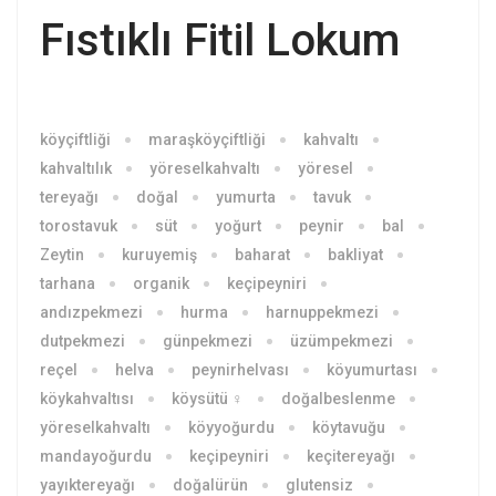
Fıstıklı Fitil Lokum
köyçiftliği
maraşköyçiftliği
kahvaltı
kahvaltılık
yöreselkahvaltı
yöresel
tereyağı
doğal
yumurta
tavuk
torostavuk
süt
yoğurt
peynir
bal
Zeytin
kuruyemiş
baharat
bakliyat
tarhana
organik
keçipeyniri
andızpekmezi
hurma
harnuppekmezi
dutpekmezi
günpekmezi
üzümpekmezi
reçel
helva
peynirhelvası
köyumurtası
köykahvaltısı
köysütü ♀
doğalbeslenme
yöreselkahvaltı
köyyoğurdu
köytavuğu
mandayoğurdu
keçipeyniri
keçitereyağı
yayıktereyağı
doğalürün
glutensiz