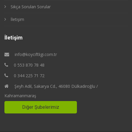
Sıkça Sorulan Sorular
İletişim
İletişim
info@koyciftligi.com.tr
0 553 870 78 48
0 344 225 71 72
Şeyh Adil, Sakarya Cd., 46080 Dülkadiroğlu /
Kahramanmaraş
Diğer Şubelerimiz