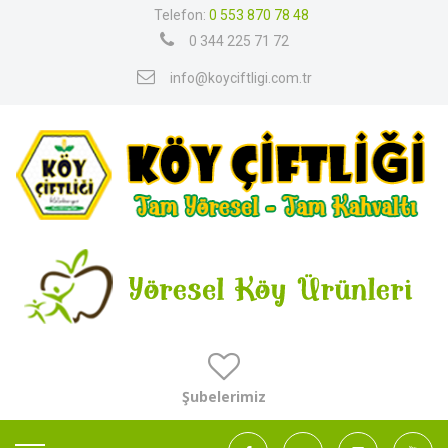
Telefon:
0 553 870 78 48
0 344 225 71 72
info@koyciftligi.com.tr
Şubelerimiz