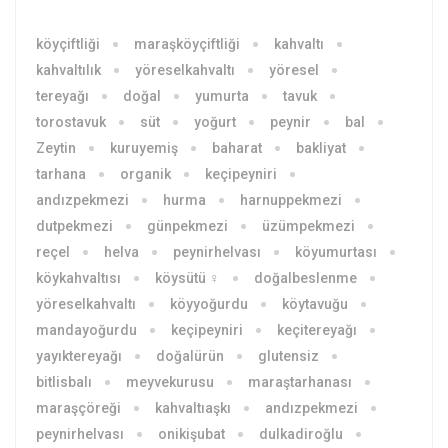
köyçiftliği
maraşköyçiftliği
kahvaltı
kahvaltılık
yöreselkahvaltı
yöresel
tereyağı
doğal
yumurta
tavuk
torostavuk
süt
yoğurt
peynir
bal
Zeytin
kuruyemiş
baharat
bakliyat
tarhana
organik
keçipeyniri
andızpekmezi
hurma
harnuppekmezi
dutpekmezi
günpekmezi
üzümpekmezi
reçel
helva
peynirhelvası
köyumurtası
köykahvaltısı
köysütü ♀
doğalbeslenme
yöreselkahvaltı
köyyoğurdu
köytavuğu
mandayoğurdu
keçipeyniri
keçitereyağı
yayıktereyağı
doğalürün
glutensiz
bitlisbalı
meyvekurusu
maraştarhanası
maraşçöreği
kahvaltıaşkı
andızpekmezi
peynirhelvası
onikişubat
dulkadiroğlu