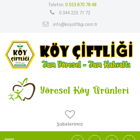
Telefon:
0 553 870 78 48
0 344 225 71 72
info@koyciftligi.com.tr
Şubelerimiz