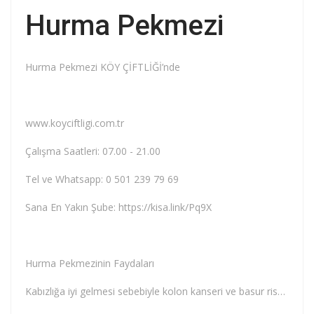
Hurma Pekmezi
Hurma Pekmezi KÖY ÇİFTLİĞİ’nde
www.koyciftligi.com.tr
Çalışma Saatleri: 07.00 - 21.00
Tel ve Whatsapp: 0 501 239 79 69
Sana En Yakın Şube: https://kisa.link/Pq9X
Hurma Pekmezinin Faydaları
Kabızlığa iyi gelmesi sebebiyle kolon kanseri ve basur riskini azaltır. Lif kaynağı hurma pekmezi,