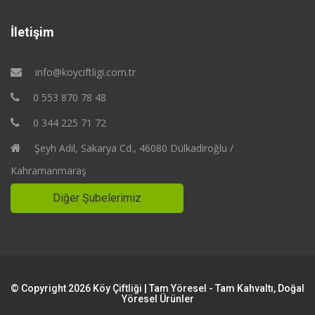
İletişim
info@koyciftligi.com.tr
0 553 870 78 48
0 344 225 71 72
Şeyh Adil, Sakarya Cd., 46080 Dülkadiroğlu /
Kahramanmaraş
Diğer Şubelerimiz
© Copyright 2026 Köy Çiftliği | Tam Yöresel - Tam Kahvaltı, Doğal
Yöresel Ürünler