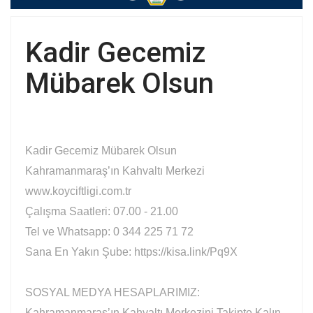
Kadir Gecemiz
Mübarek Olsun
Kadir Gecemiz Mübarek Olsun
Kahramanmaraş’ın Kahvaltı Merkezi
www.koyciftligi.com.tr
Çalışma Saatleri: 07.00 - 21.00
Tel ve Whatsapp: 0 344 225 71 72
Sana En Yakın Şube: https://kisa.link/Pq9X
SOSYAL MEDYA HESAPLARIMIZ:
Kahramanmaraş’ın Kahvaltı Merkezini Takipte Kalın