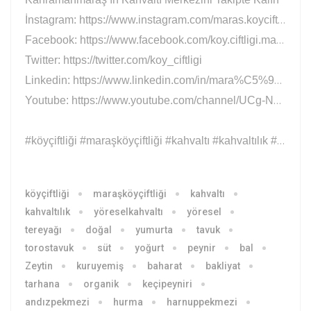
İnstagram: https://www.instagram.com/maras.koyciftligi
Facebook: https://www.facebook.com/koy.ciftligi.maras
Twitter: https://twitter.com/koy_ciftligi
Linkedin: https://www.linkedin.com/in/mara%C5%9F-k%C3%B6y-%C3%A7iftli%C4%9Fi
Youtube: https://www.youtube.com/channel/UCg-NLzGcJiG8uycxYwwqVKg
#köyçiftliği #maraşköyçiftliği #kahvaltı #kahvaltılık #yöreselkahvaltı #yöresel #tereyağı #doğal #yumurta #tavuk #süt #yoğurt #peynir #bal #Zeytin #kuruyemiş #baharat #bakliyat #tarhana #organik #köyyumurtası #köytavuğu #keçipeyniri #maraş #kahramanmaraş #kadirgecesi
köyçiftliği
maraşköyçiftliği
kahvaltı
kahvaltılık
yöreselkahvaltı
yöresel
tereyağı
doğal
yumurta
tavuk
torostavuk
süt
yoğurt
peynir
bal
Zeytin
kuruyemiş
baharat
bakliyat
tarhana
organik
keçipeyniri
andızpekmezi
hurma
harnuppekmezi