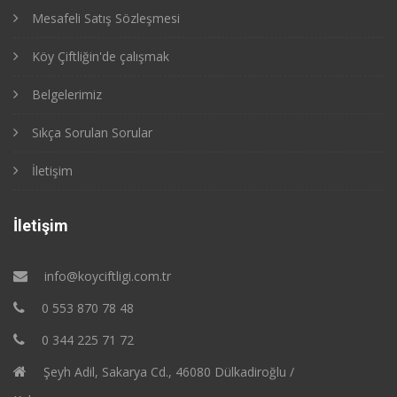
Mesafeli Satış Sözleşmesi
Köy Çiftliğin'de çalışmak
Belgelerimiz
Sıkça Sorulan Sorular
İletişim
İletişim
info@koyciftligi.com.tr
0 553 870 78 48
0 344 225 71 72
Şeyh Adil, Sakarya Cd., 46080 Dülkadiroğlu /