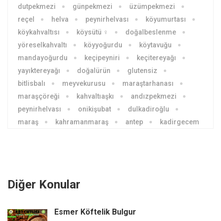
dutpekmezi
günpekmezi
üzümpekmezi
reçel
helva
peynirhelvası
köyumurtası
köykahvaltısı
köysütü ♀
doğalbeslenme
yöreselkahvaltı
köyyoğurdu
köytavuğu
mandayoğurdu
keçipeyniri
keçitereyağı
yayıktereyağı
doğalürün
glutensiz
bitlisbalı
meyvekurusu
maraştarhanası
maraşçöreği
kahvaltıaşkı
andızpekmezi
peynirhelvası
onikişubat
dulkadiroğlu
maraş
kahramanmaraş
antep
kadirgecem
Diğer Konular
Esmer Köftelik Bulgur