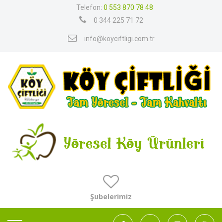
Telefon:
0 553 870 78 48
0 344 225 71 72
info@koyciftligi.com.tr
Şubelerimiz