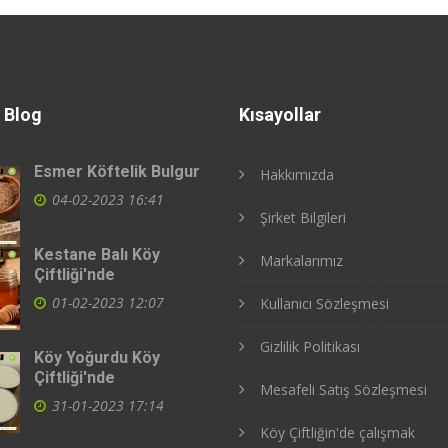
 Blog
Kısayollar
Esmer Köftelik Bulgur
Hakkımızda
04-02-2023 16:41
Şirket Bilgileri
Kestane Balı Köy
Markalarımız
Çiftliği'nde
01-02-2023 12:07
Kullanıcı Sözleşmesi
Gizlilik Politikası
Köy Yoğurdu Köy
Çiftliği'nde
Mesafeli Satış Sözleşmesi
31-01-2023 17:14
Köy Çiftliğin'de çalışmak