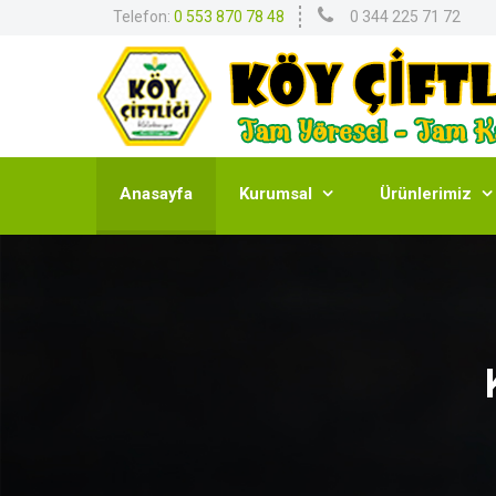
Telefon:
0 553 870 78 48
0 344 225 71 72
Anasayfa
Kurumsal
Ürünlerimiz

