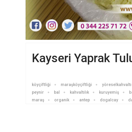
Kayseri Yaprak Tul
köyçiftliği
maraşköyçiftliği
yöreselkahvaltı
peynir
bal
kahvaltılık
kuruyemiş
b
maraş
organik
antep
dogalcay
d