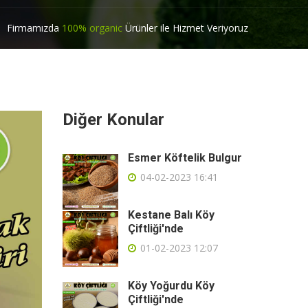
Firmamızda
100% organic
Ürünler ile Hizmet Veriyoruz
Diğer Konular
Esmer Köftelik Bulgur
04-02-2023 16:41
Kestane Balı Köy
Çiftliği'nde
01-02-2023 12:07
Köy Yoğurdu Köy
Çiftliği'nde