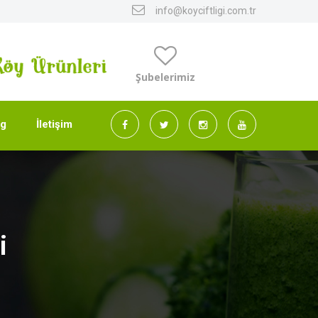
info@koyciftligi.com.tr
Şubelerimiz
og
İletişim
i