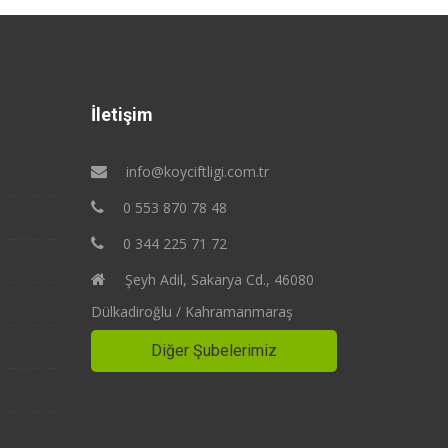
İletişim
info@koyciftligi.com.tr
0 553 870 78 48
0 344 225 71 72
Şeyh Adil, Sakarya Cd., 46080
Dülkadiroğlu / Kahramanmaraş
Diğer Şubelerimiz