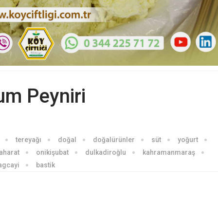
um Peyniri
tereyağı
doğal
doğalürünler
süt
yoğurt
aharat
onikişubat
dulkadiroğlu
kahramanmaraş
agcayi
bastik