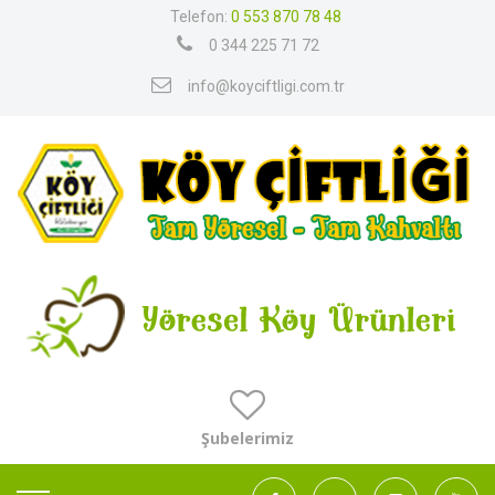
Telefon:
0 553 870 78 48
0 344 225 71 72
info@koyciftligi.com.tr
Şubelerimiz