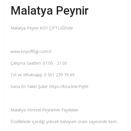
Malatya Peynir
Malatya Peynir KÖY ÇİFTLİĞİ’nde
www.koyciftligi.com.tr
Çalışma Saatleri: 07.00 - 21.00
Tel ve Whatsapp: 0 501 239 79 69
Sana En Yakın Şube: https://kisa.link/Pq9X
Malatya Yöresel Peynirinin Faydaları
Özelliklede içerdiği yüksek kalsiyum oranı sayesinde kemik gelişimini destekliyor. Bu özelliği sayesinde çocuklara çok fazla yediriliyor. Ayrıca vücudun sağlıklı bir şekilde fonksiyonlarını yerine getirebilmesi için gerekli olan B vitamini desteğini de sağlamaktadır.