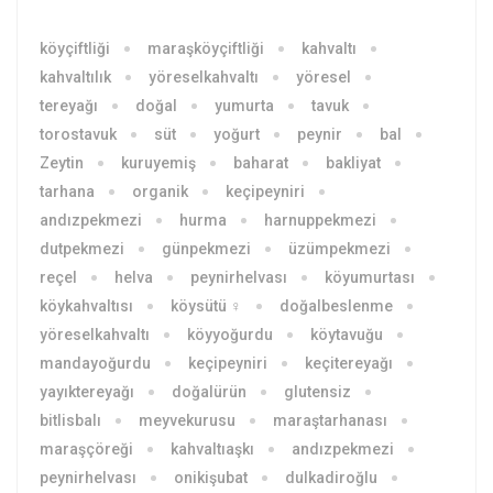
köyçiftliği
maraşköyçiftliği
kahvaltı
kahvaltılık
yöreselkahvaltı
yöresel
tereyağı
doğal
yumurta
tavuk
torostavuk
süt
yoğurt
peynir
bal
Zeytin
kuruyemiş
baharat
bakliyat
tarhana
organik
keçipeyniri
andızpekmezi
hurma
harnuppekmezi
dutpekmezi
günpekmezi
üzümpekmezi
reçel
helva
peynirhelvası
köyumurtası
köykahvaltısı
köysütü ♀
doğalbeslenme
yöreselkahvaltı
köyyoğurdu
köytavuğu
mandayoğurdu
keçipeyniri
keçitereyağı
yayıktereyağı
doğalürün
glutensiz
bitlisbalı
meyvekurusu
maraştarhanası
maraşçöreği
kahvaltıaşkı
andızpekmezi
peynirhelvası
onikişubat
dulkadiroğlu