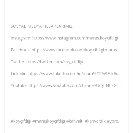
SOSYAL MEDYA HESAPLARIMIZ:
İnstagram: https://www.instagram.com/maras.koyciftligi
Facebook: https://www.facebook.com/koy.ciftligi.maras
Twitter: https://twitter.com/koy_ciftligi
Linkedin: https://www.linkedin.com/in/mara%C5%9F-k%C3%B6y-%C3%A7iftli%C4%9Fi
Youtube: https://www.youtube.com/channel/UCg-NLzGcJiG8uycxYwwqVKg
#köyçiftliği #maraşköyçiftliği #kahvaltı #kahvaltılık #yöreselkahvaltı #yöresel #tereyağı #doğal #yumurta #tavuk #süt #yoğurt #peynir #bal #Zeytin #kuruyemiş #baharat #bakliyat #tarhana #organik #köyyumurtası #köytavuğu #keçipeyniri #maraş #malatyapeynir