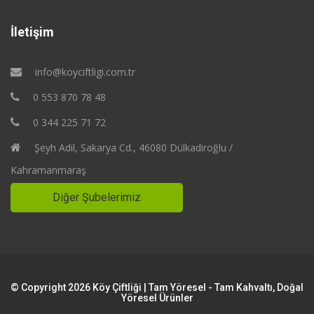
İletişim
info@koyciftligi.com.tr
0 553 870 78 48
0 344 225 71 72
Şeyh Adil, Sakarya Cd., 46080 Dülkadiroğlu /
Kahramanmaraş
Diğer Şubelerimiz
© Copyright 2026 Köy Çiftliği | Tam Yöresel - Tam Kahvaltı, Doğal
Yöresel Ürünler