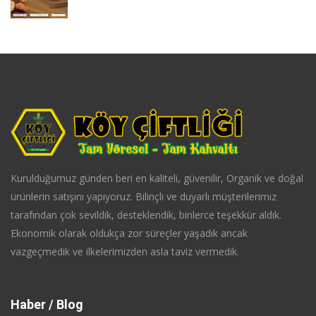
Kurulduğumuz günden beri en kaliteli, güvenilir, Organik ve doğal
ürünlerin satışını yapıyoruz. Bilinçli ve duyarlı müşterilerimiz
tarafından çok sevildik, desteklendik, binlerce teşekkür aldık.
Ekonomik olarak oldukça zor süreçler yaşadık ancak
vazgeçmedik ve ilkelerimizden asla taviz vermedik.
Haber / Blog