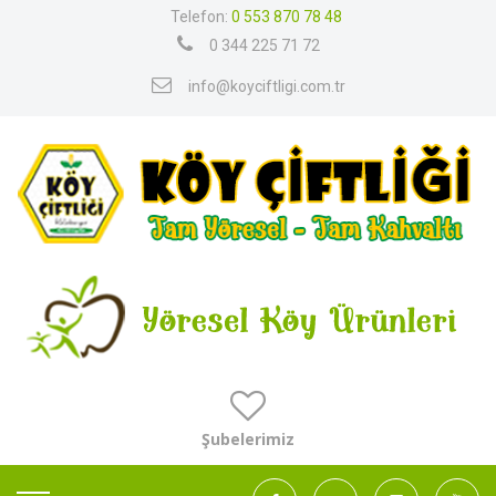
Telefon:
0 553 870 78 48
0 344 225 71 72
info@koyciftligi.com.tr
Şubelerimiz