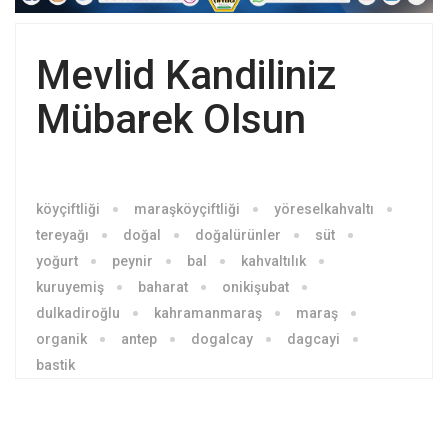
Mevlid Kandiliniz
Mübarek Olsun
köyçiftliği
maraşköyçiftliği
yöreselkahvaltı
tereyağı
doğal
doğalürünler
süt
yoğurt
peynir
bal
kahvaltılık
kuruyemiş
baharat
onikişubat
dulkadiroğlu
kahramanmaraş
maraş
organik
antep
dogalcay
dagcayi
bastik