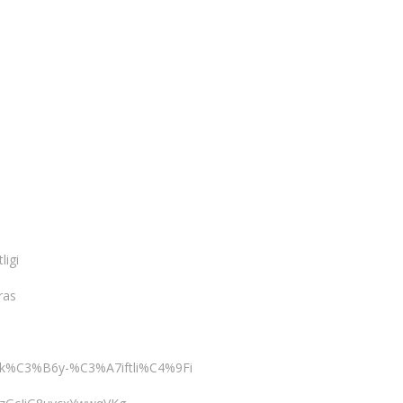
ligi
ras
9F-k%C3%B6y-%C3%A7iftli%C4%9Fi