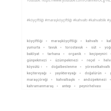
Youtube: https://www.youtube.com/channel/UCg-
köyçiftliği
maraşköyçiftliği
kahvaltı
kah
yumurta
tavuk
torostavuk
süt
yoğ
bakliyat
tarhana
organik
keçipeyniri
günpekmezi
üzümpekmezi
reçel
helv
köysütü ♀
doğalbeslenme
yöreselkahvaltı
keçitereyağı
yayıktereyağı
doğalürün
maraşçöreği
kahvaltıaşkı
andızpekmezi
kahramanmaraş
antep
peynirhelvası