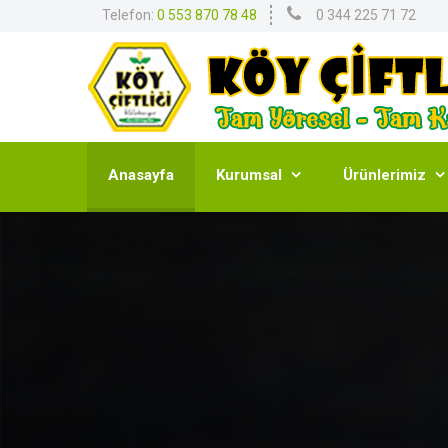
Telefon:
0 553 870 78 48
0 344 225 71 72
Anasayfa
Kurumsal
Ürünlerimiz

