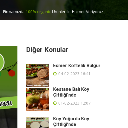
Firmamızda
100% organic
Ürünler ile Hizmet Veriyoruz
Diğer Konular
Esmer Köftelik Bulgur
04-02-2023 16:41
Kestane Balı Köy
Çiftliği'nde
01-02-2023 12:07
Köy Yoğurdu Köy
Çiftliği'nde