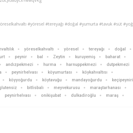
NLzGcJiG8uycxYwwqVKg
valtılık
yöreselkahvaltı
yöresel
tereyağı
doğal
urt
peynir
bal
Zeytin
kuruyemiş
baharat
andızpekmezi
hurma
harnuppekmezi
dutpekmezi
a
peynirhelvası
köyumurtası
köykahvaltısı
köyyoğurdu
köytavuğu
mandayoğurdu
keçipeynir
glutensiz
bitlisbalı
meyvekurusu
maraştarhanası
peynirhelvası
onikişubat
dulkadiroğlu
maraş