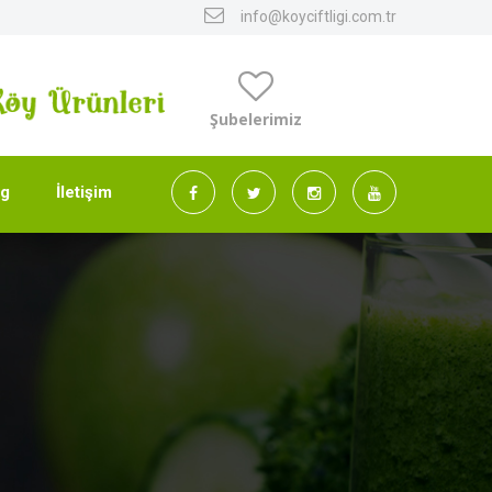
info@koyciftligi.com.tr
Şubelerimiz
og
İletişim