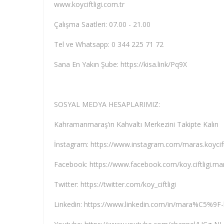
www.koyciftligi.com.tr
Çalışma Saatleri: 07.00 - 21.00
Tel ve Whatsapp: 0 344 225 71 72
Sana En Yakın Şube: https://kisa.link/Pq9X
SOSYAL MEDYA HESAPLARIMIZ:
Kahramanmaraş’ın Kahvaltı Merkezini Takipte Kalın
İnstagram: https://www.instagram.com/maras.koycift
Facebook: https://www.facebook.com/koy.ciftligi.ma
Twitter: https://twitter.com/koy_ciftligi
Linkedin: https://www.linkedin.com/in/mara%C5%