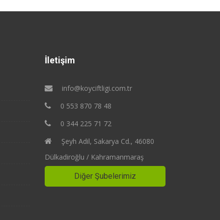
İletişim
info@koyciftligi.com.tr
0 553 870 78 48
0 344 225 71 72
Şeyh Adil, Sakarya Cd., 46080
Dülkadiroğlu / Kahramanmaraş
Diğer Şubelerimiz