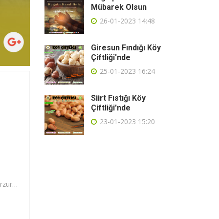
Mübarek Olsun
26-01-2023 14:48
Giresun Fındığı Köy
Çiftliği'nde
25-01-2023 16:24
Siirt Fıstığı Köy
Çiftliği'nde
23-01-2023 15:20
İster Kahvaltıda İster Misafir İkramlarında. Tatlıseverlerin tadını ve farkını takdir edecekleri Erzurum peynir helvası özellikle Erzurum'da kahvaltılık ürün olarak da tüketiliyor. Güne tatlı ve enerjik bir başlangıç için kahvaltı sofralarınızı içeriği doğal olan peynir helvasıyla taçlandırabilirsiniz.