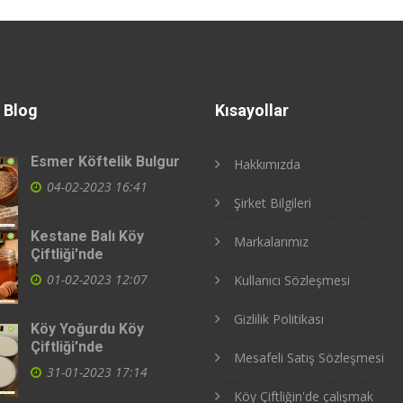
 Blog
Kısayollar
Esmer Köftelik Bulgur
Hakkımızda
04-02-2023 16:41
Şirket Bilgileri
Kestane Balı Köy
Markalarımız
Çiftliği'nde
01-02-2023 12:07
Kullanıcı Sözleşmesi
Gizlilik Politikası
Köy Yoğurdu Köy
Çiftliği'nde
Mesafeli Satış Sözleşmesi
31-01-2023 17:14
Köy Çiftliğin'de çalışmak