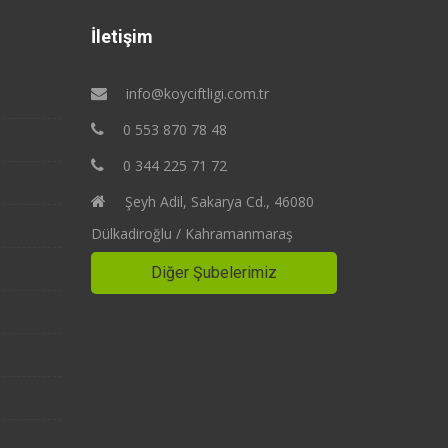
İletişim
info@koyciftligi.com.tr
0 553 870 78 48
0 344 225 71 72
Şeyh Adil, Sakarya Cd., 46080
Dülkadiroğlu / Kahramanmaraş
Diğer Şubelerimiz