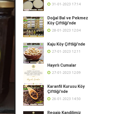
31-01-2023 17:14
Doğal Bal ve Pekmez
Köy Çiftliği'nde
28-01-2023 12:04
Kaju Köy Çiftliği'nde
27-01-2023 12:11
Hayırlı Cumalar
27-01-2023 12:09
Karanfil Kurusu Köy
Çiftliği'nde
26-01-2023 14:50
Regaip Kandilimiz