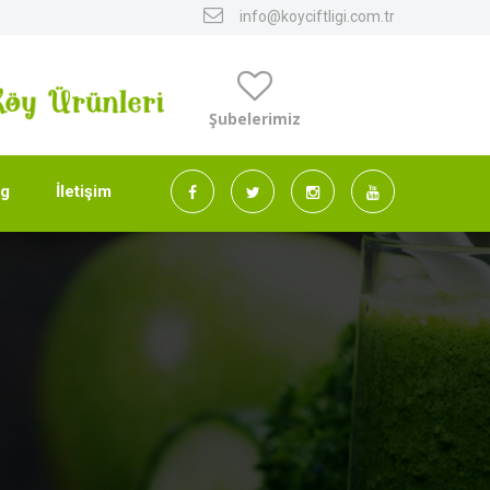
info@koyciftligi.com.tr
Şubelerimiz
og
İletişim