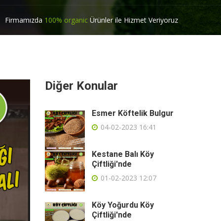
Firmamızda
100% organic
Ürünler ile Hizmet Veriyoruz
Diğer Konular
Esmer Köftelik Bulgur
04-02-2023 16:41
Kestane Balı Köy
Çiftliği'nde
01-02-2023 12:07
Köy Yoğurdu Köy
Çiftliği'nde