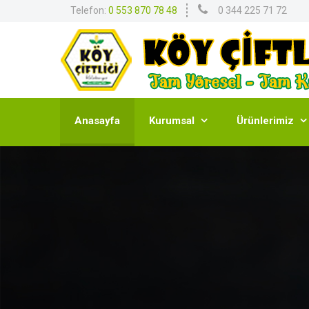
Telefon:
0 553 870 78 48
0 344 225 71 72
Anasayfa
Kurumsal
Ürünlerimiz

