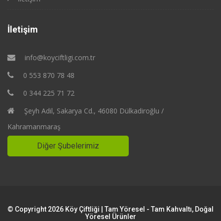
İletişim
info@koyciftligi.com.tr
0 553 870 78 48
0 344 225 71 72
Şeyh Adil, Sakarya Cd., 46080 Dülkadiroğlu /
Kahramanmaraş
Diğer Şubelerimiz
© Copyright 2026 Köy Çiftliği | Tam Yöresel - Tam Kahvaltı, Doğal
Yöresel Ürünler