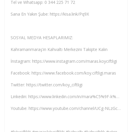
Tel ve Whatsapp: 0 344 225 71 72
Sana En Yakın Şube: https://kisa.link/Pq9X
SOSYAL MEDYA HESAPLARIMIZ:
Kahramanmaraş’ın Kahvaltı Merkezini Takipte Kalın
İnstagram: https://www.instagram.com/maras.koyciftligi
Facebook: https://www.facebook.com/koy.ciftligi.maras
Twitter: https://twitter.com/koy_ciftligi
Linkedin: https://www.linkedin.com/in/mara%C5%9F-k%C3%B6y-%C3%A7iftli%C4%9Fi
Youtube: https://www.youtube.com/channel/UCg-NLzGcJiG8uycxYwwqVKg
#köyçiftliği #maraşköyçiftliği #kahvaltı #kahvaltılık #yöreselkahvaltı #yöresel #tereyağı #doğal #yumurta #tavuk #süt #yoğurt #peynir #bal #Zeytin #kuruyemiş #baharat #bakliyat #tarhana #organik #köyyumurtası #köytavuğu #keçipeyniri #maraş #kahramanmaraş #antep #hataypeyniri