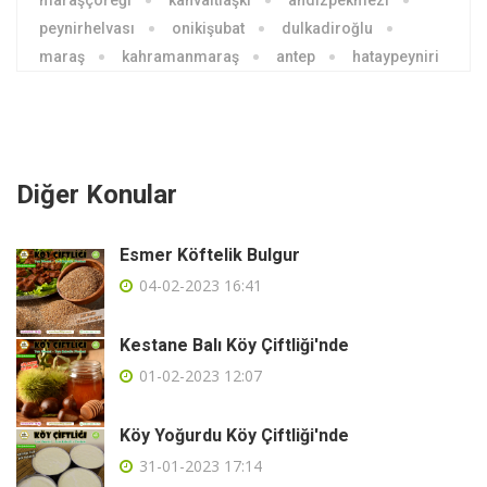
maraşçöreği
kahvaltıaşkı
andızpekmezi
peynirhelvası
onikişubat
dulkadiroğlu
maraş
kahramanmaraş
antep
hataypeyniri
Diğer Konular
Esmer Köftelik Bulgur
04-02-2023 16:41
Kestane Balı Köy Çiftliği'nde
01-02-2023 12:07
Köy Yoğurdu Köy Çiftliği'nde
31-01-2023 17:14