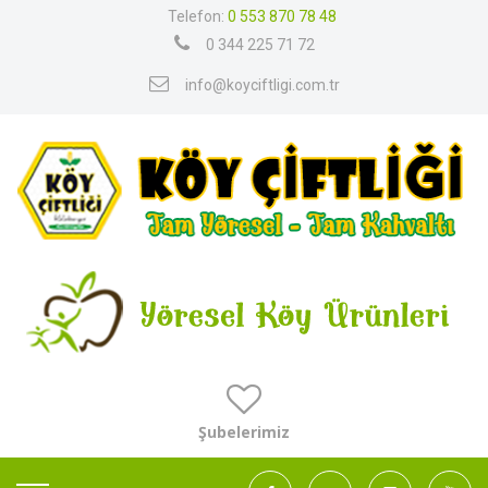
Telefon:
0 553 870 78 48
0 344 225 71 72
info@koyciftligi.com.tr
Şubelerimiz