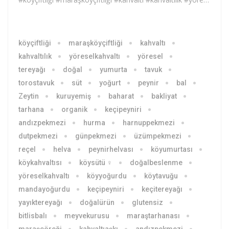
köyçiftliği
maraşköyçiftliği
kahvaltı
kahvaltılık
yöreselkahvaltı
yöresel
tereyağı
doğal
yumurta
tavuk
torostavuk
süt
yoğurt
peynir
bal
Zeytin
kuruyemiş
baharat
bakliyat
tarhana
organik
keçipeyniri
andızpekmezi
hurma
harnuppekmezi
dutpekmezi
günpekmezi
üzümpekmezi
reçel
helva
peynirhelvası
köyumurtası
köykahvaltısı
köysütü ♀
doğalbeslenme
yöreselkahvaltı
köyyoğurdu
köytavuğu
mandayoğurdu
keçipeyniri
keçitereyağı
yayıktereyağı
doğalürün
glutensiz
bitlisbalı
meyvekurusu
maraştarhanası