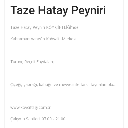
Taze Hatay Peyniri
Taze Hatay Peyniri KÖY ÇİFTLİĞİ’nde
Kahramanmaraş’ın Kahvaltı Merkezi
Turunç Reçeli Faydaları;
Çiçeği, yaprağı, kabuğu ve meyvesi ile farklı faydaları olan turunç meyvesinin kabuğu, çay yapılarak içilirse iştah açar ve susuzluğu giderir. İştah açarken aynı zamanda vücuda kuvvet ve enerji verir, Turunç yaprağı, çiğnenerek tüketildiğinde ağız kokusuna iyi gelirken turunç çekirdeği ya da turunç meyvesinden hazırlanan turunç suyu yılan, akrep gibi böcek sokmalarına karşı panzehir olarak kullanılır, Turunç kabuğunun iç kısmı, kanın temizlenmesini sağlar ve kalbi kuvvetlendirir. Özellikle çarpıntı gibi durumlara karşı geleneksel tıpta başvurulan meyve, kalp ritmini düzenlemeye yardımcıdır, Tansiyonu dengelerken aynı zamanda kan şekerini düşürmek de turunç meyvesi faydaları arasında yer alır. Kan şekerini düşürmesine rağmen şeker hastaları tarafından dengeli ve doğru kullanılması büyük önem taşır.
www.koyciftligi.com.tr
Çalışma Saatleri: 07.00 - 21.00