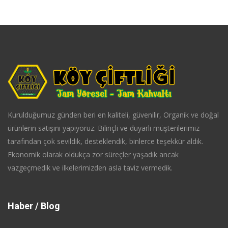
Kurulduğumuz günden beri en kaliteli, güvenilir, Organik ve doğal
ürünlerin satışını yapıyoruz. Bilinçli ve duyarlı müşterilerimiz
tarafından çok sevildik, desteklendik, binlerce teşekkür aldık.
Ekonomik olarak oldukça zor süreçler yaşadık ancak
vazgeçmedik ve ilkelerimizden asla taviz vermedik.
Haber / Blog