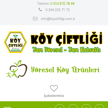
Telefon:
0 553 870 78 48
0 344 225 71 72
info@koyciftligi.com.tr
Şubelerimiz