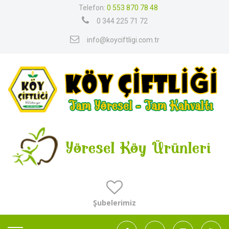
Telefon:
0 553 870 78 48
0 344 225 71 72
info@koyciftligi.com.tr
Şubelerimiz