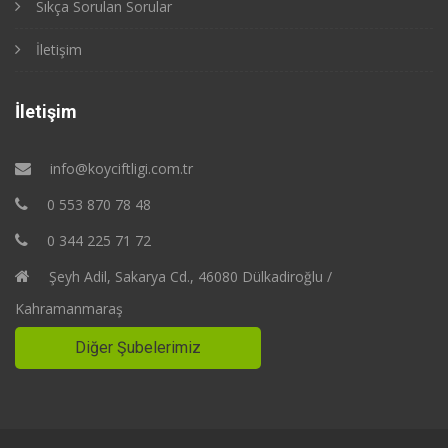
Sıkça Sorulan Sorular
İletişim
İletişim
info@koyciftligi.com.tr
0 553 870 78 48
0 344 225 71 72
Şeyh Adil, Sakarya Cd., 46080 Dülkadiroğlu /
Kahramanmaraş
Diğer Şubelerimiz