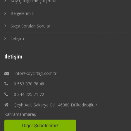
Köy Çiftliğin'de çalışmak
Belgelerimiz
Sıkça Sorulan Sorular
İletişim
İletişim
info@koyciftligi.com.tr
0 553 870 78 48
0 344 225 71 72
Şeyh Adil, Sakarya Cd., 46080 Dülkadiroğlu /
Kahramanmaraş
Diğer Şubelerimiz