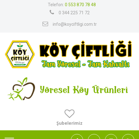
Telefon:
0 553 870 78 48
0 344 225 71 72
info@koyciftligi.com.tr
Şubelerimiz