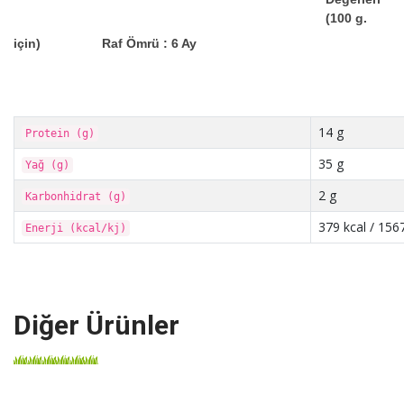
(100 g.
için)
Raf Ömrü : 6 Ay
14 g
Protein (g)
35 g
Yağ (g)
2 g
Karbonhidrat (g)
379 kcal / 1567
Enerji (kcal/kj)
Diğer Ürünler