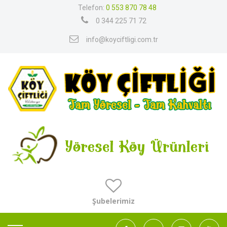
Telefon:
0 553 870 78 48
0 344 225 71 72
info@koyciftligi.com.tr
Şubelerimiz