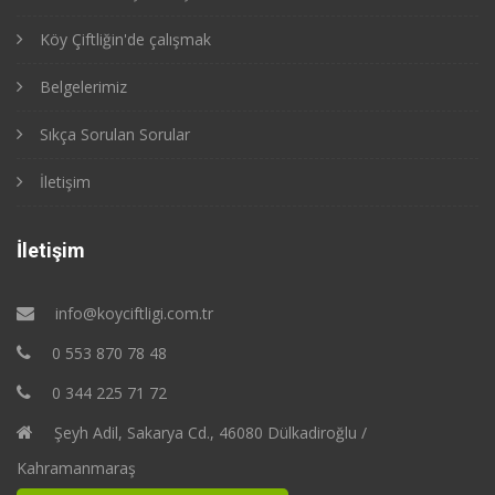
Köy Çiftliğin'de çalışmak
Belgelerimiz
Sıkça Sorulan Sorular
İletişim
İletişim
info@koyciftligi.com.tr
0 553 870 78 48
0 344 225 71 72
Şeyh Adil, Sakarya Cd., 46080 Dülkadiroğlu /
Kahramanmaraş